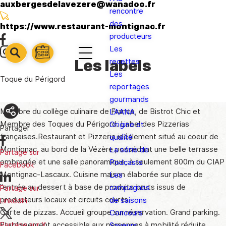
auxbergesdelavezere@wanadoo.fr
rencontre
des
https://www.restaurant-montignac.fr
producteurs
Les
barre
barre
Les labels
recettes
barre
1
2
Les
3
Toque du Périgord
reportages
gourmands
Membre du collège culinaire de France, de Bistrot Chic et
L’AANA
Membre des Toques du Périgord. Label des Pizzerias
Origine et
Partager
françaises.Restaurant et Pizzeria idéalement situé au coeur de
qualité
Montignac, au bord de la Vézère possédant une belle terrasse
La série de
Partage sur
ombragée et une salle panoramique, à seulement 800m du CIAP
Podcasts
Facebook
Montignac-Lascaux. Cuisine maison élaborée sur place de
Les
l’entrée au dessert à base de produits bruts issus de
campagnes
Partage sur
producteurs locaux et circuits courts.
de saisons
LinkedIn
Carte de pizzas. Accueil groupe sur réservation. Grand parking.
Concours
Etablissement accessible aux personnes à mobilité réduite.
Saveurs
Partage sur X