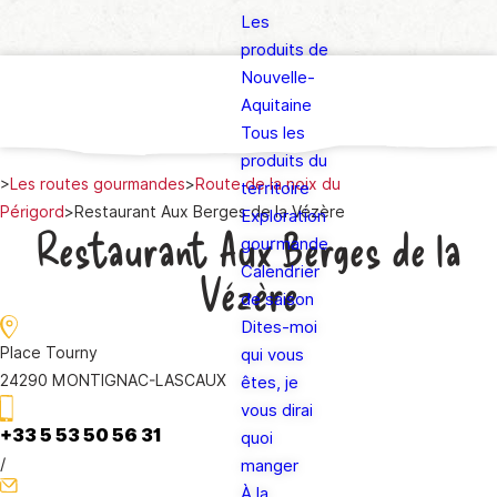
Les
produits de
Nouvelle-
Aquitaine
Tous les
produits du
>
Les routes gourmandes
>
Route de la noix du
territoire
Périgord
>
Restaurant Aux Berges de la Vézère
Exploration
Restaurant Aux Berges de la
gourmande
Calendrier
Vézère
de saison
Dites-moi
Place Tourny
qui vous
24290 MONTIGNAC-LASCAUX
êtes, je
vous dirai
+33 5 53 50 56 31
quoi
/
manger
À la