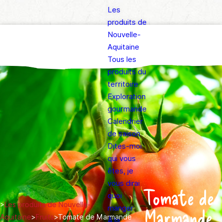
Les
produits de
Nouvelle-
Aquitaine
Tous les
produits du
territoire
Exploration
gourmande
Calendrier
de saison
Dites-moi
qui vous
êtes, je
vous dirai
Tomate de
quoi
>
Les produits de Nouvelle-
manger
Marmande
Aquitaine
>
Fruits
>
Tomate de Marmande
À la