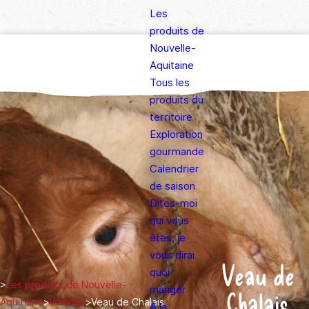
Les
produits de
Nouvelle-
Aquitaine
Tous les
produits du
territoire
Exploration
gourmande
Calendrier
de saison
Dites-moi
qui vous
êtes, je
vous dirai
Veau de
quoi
>
Les produits de Nouvelle-
manger
Chalais
Aquitaine
>
Viandes
>
Veau de Chalais
À la