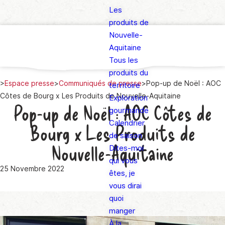
Les
produits de
Nouvelle-
Aquitaine
Tous les
produits du
>
Espace presse
>
Communiqués de presse
>
Pop-up de Noël : AOC
territoire
Côtes de Bourg x Les Produits de Nouvelle-Aquitaine
Exploration
Pop-up de Noël : AOC Côtes de
gourmande
Calendrier
Bourg x Les Produits de
de saison
Nouvelle-Aquitaine
Dites-moi
qui vous
25 Novembre 2022
êtes, je
vous dirai
quoi
manger
À la