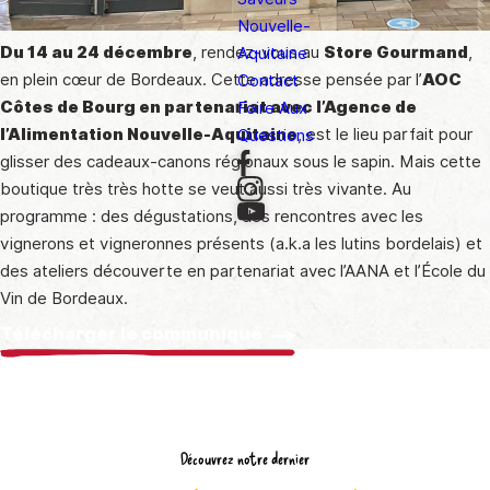
Nouvelle-
Du 14 au 24 décembre
, rendez-vous au
Store Gourmand
,
Aquitaine
en plein cœur de Bordeaux. Cette adresse pensée par l’
AOC
Contact
Côtes de Bourg en partenariat avec l’Agence de
Foire Aux
l’Alimentation Nouvelle-Aquitaine
, est le lieu parfait pour
Questions
glisser des cadeaux-canons régionaux sous le sapin. Mais cette
boutique très très hotte se veut aussi très vivante. Au
programme : des dégustations, des rencontres avec les
vignerons et vigneronnes présents (a.k.a les lutins bordelais) et
des ateliers découverte en partenariat avec l’AANA et l’École du
Vin de Bordeaux.
Télécharger le communiqué
Découvrez notre dernier