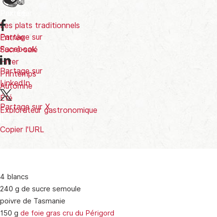
Partager
Prix
€€
Les plats traditionnels
Partage sur
Entrée
Facebook
Sucré-salé
Hiver
Partage sur
Printemps
LinkedIn
Automne
Été
Partage sur X
Explorateur gastronomique
Copier l'URL
4 blancs
240 g de sucre semoule
poivre de Tasmanie
150 g
de foie gras cru du Périgord