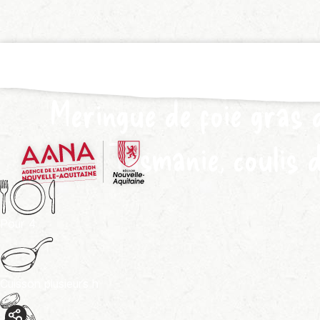
Meringue de foie gras 
Tasmanie, coulis 
Pour
4
Cuisson
plusieurs h