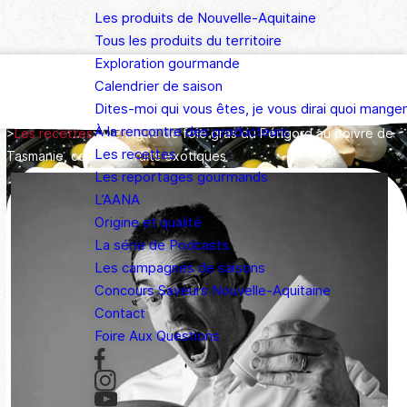
Les produits de Nouvelle-Aquitaine
Tous les produits du territoire
Exploration gourmande
Calendrier de saison
Dites-moi qui vous êtes, je vous dirai quoi manger
À la rencontre des producteurs
>
Les recettes
>
Meringue de foie gras du Périgord au poivre de
Les recettes
Tasmanie, coulis de fruits exotiques
Les reportages gourmands
L’AANA
Origine et qualité
La série de Podcasts
Les campagnes de saisons
Concours Saveurs Nouvelle-Aquitaine
Contact
Foire Aux Questions