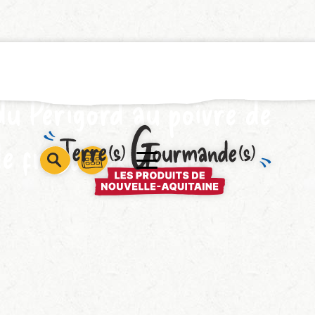
du Périgord au poivre de
de fruits exotiques
barre
barre
barre
1
2
3