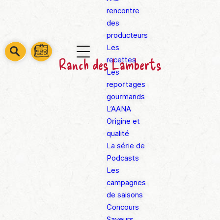
rencontre
des
producteurs
Les
barre
barre
Ranch des Lamberts
recettes
barre
1
2
Les
3
reportages
gourmands
L’AANA
Origine et
qualité
La série de
Podcasts
Les
campagnes
de saisons
Concours
Saveurs