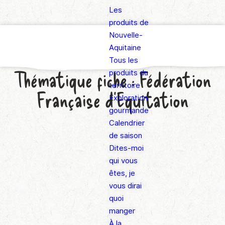
Les
produits de
Nouvelle-
Aquitaine
Tous les
Thématique fiche :
Fédération
produits du
territoire
Française d’Equitation
Exploration
gourmande
Calendrier
de saison
Dites-moi
qui vous
êtes, je
vous dirai
quoi
manger
À la