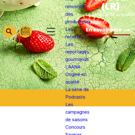
(LR)
rencontre
des
La garantie de la qualité
producteurs
supérieure
Les
En savoir plus
barre
barre
recettes
barre
1
2
Les
3
reportages
gourmands
L’AANA
Origine et
qualité
La série de
Podcasts
Les
campagnes
de saisons
Concours
Saveurs