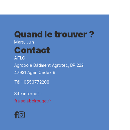
Quand le trouver ?
Mars, Juin
Contact
AIFLG
Agropole Bâtiment Agrotec, BP 222
47931
Agen Cedex 9
Tél :
0553772208
Site internet :
fraiselabelrouge.fr