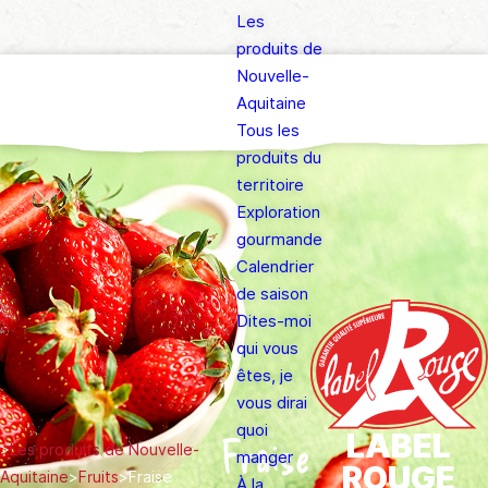
Les
produits de
Nouvelle-
Aquitaine
Tous les
produits du
territoire
Exploration
gourmande
Calendrier
de saison
Dites-moi
qui vous
êtes, je
vous dirai
quoi
LABEL
Fraise
>
Les produits de Nouvelle-
manger
ROUGE
Aquitaine
>
Fruits
>
Fraise
À la