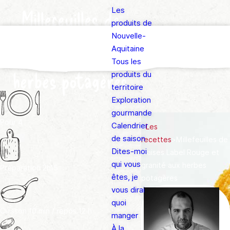
Les
Millefeuilles de
produits de
fraises Label Rouge
Nouvelle-
Aquitaine
et granité aux
Tous les
herbes potagères
produits du
territoire
Exploration
gourmande
Pour
4
Calendrier
>
Les
de saison
recettes
>
Millefeuilles de
Dites-moi
fraises Label Rouge et
qui vous
granité aux herbes
Préparation
2h15
êtes, je
potagères
vous dirai
quoi
Cuisson
10 min / repos 12 h
manger
À la