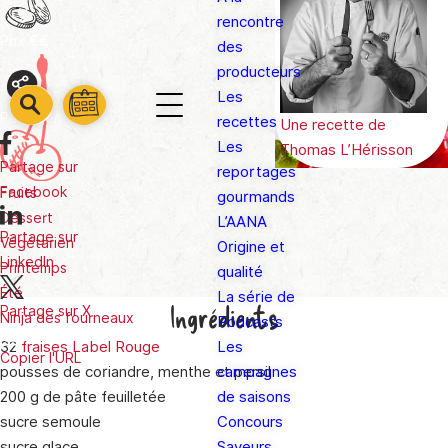
rencontre
Prix
€€
des
producteurs
Les
barre
barre
Partager
recettes
Une recette de
barre
1
2
Les
Thomas L’Hérisson
3
Partage sur
reportages
Facebook
Fruits
gourmands
Dessert
L’AANA
Partage sur
Végétarien
Origine et
LinkedIn
Printemps
qualité
Été
La série de
Ingrédients
Partage sur X
Ninja des fourneaux
Podcasts
32
fraises Label Rouge
Les
Copier l'URL
pousses de coriandre, menthe et persil
campagnes
200 g de pâte feuilletée
de saisons
sucre semoule
Concours
sucre glace
Saveurs