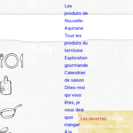
Les
produits de
Pain aux asperges
Nouvelle-
Aquitaine
des sables des
Tous les
produits du
Landes
territoire
Exploration
gourmande
Pour
4
Calendrier
de saison
Dites-moi
qui vous
Préparation
30 min
êtes, je
vous dirai
quoi
>
Les recettes
>
Pain aux
Cuisson
25 min
manger
asperges des sables des
À la