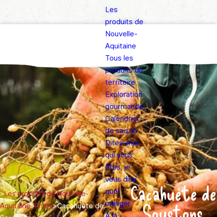
Les
produits de
Nouvelle-
Aquitaine
Tous les
produits du
territoire
Exploration
gourmande
Calendrier
de saison
Dites-moi
qui vous
êtes, je
vous dirai
Cacahuète de
quoi
>
Les produits de Nouvelle-
manger
Soustons
Aquitaine
>
Fruits
>
Cacahuète de
À la