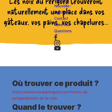
Les noix du Périgord trouveront
Nouvelle-
naturellement une place dans vos
Aquitaine
gâteaux, vos pains, vos chapelures...
Contact
Foire Aux
Questions
Où trouver ce produit ?
https://www.noixduperigord.com/fr/noix-du-
perigord/route-de-la-noix
Quand le trouver ?