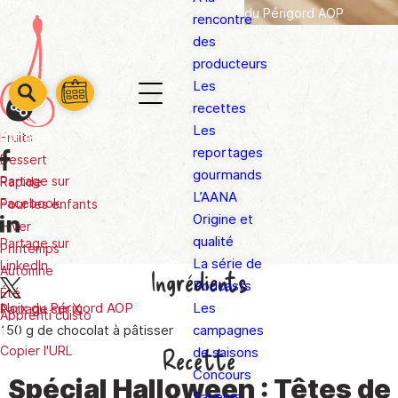
Prix
€
du Périgord AOP
rencontre
des
producteurs
Les
barre
barre
recettes
barre
1
2
Les
3
Partager
Fruits
reportages
Dessert
gourmands
Partage sur
Rapide
L’AANA
Facebook
Pour les enfants
Origine et
Hiver
qualité
Partage sur
Printemps
La série de
LinkedIn
Automne
Ingrédients
Podcasts
Été
Noix du Périgord AOP
Les
Partage sur X
Apprenti cuisto
150 g de chocolat à pâtisser
campagnes
Recette
Copier l'URL
de saisons
Concours
Spécial Halloween : Têtes de
Saveurs