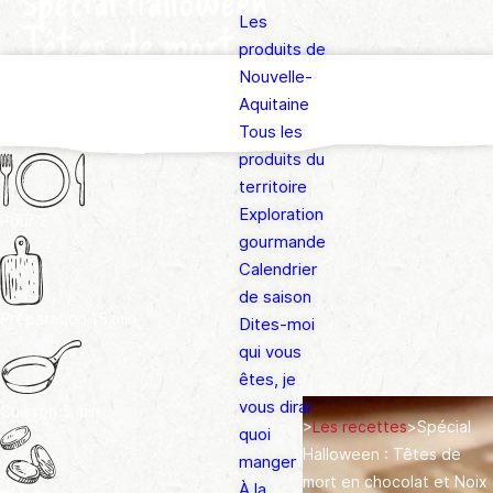
Les
Têtes de mort en
produits de
chocolat et Noix du
Nouvelle-
Aquitaine
Périgord AOP
Tous les
produits du
territoire
Exploration
Pour
2
gourmande
Calendrier
de saison
Préparation
15 min
Dites-moi
qui vous
êtes, je
vous dirai
Cuisson
5 min
>
Les recettes
>
Spécial
quoi
Halloween : Têtes de
manger
mort en chocolat et Noix
À la