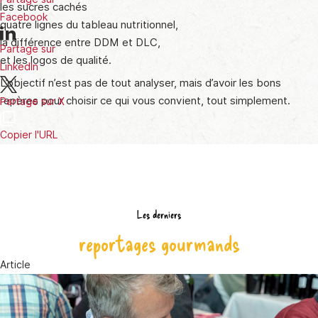
les sucres cachés
Facebook
quatre lignes du tableau nutritionnel,
la différence entre DDM et DLC,
Partage sur
et les logos de qualité.
LinkedIn
L’objectif n’est pas de tout analyser, mais d’avoir les bons
repères pour choisir ce qui vous convient, tout simplement.
Partage sur X
Copier l'URL
Les derniers
reportages gourmands
Article