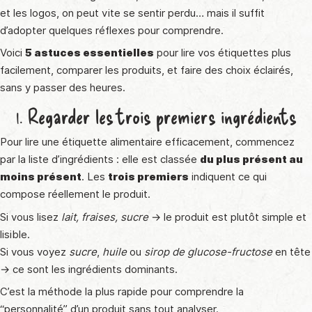
et les logos, on peut vite se sentir perdu… mais il suffit
d’adopter quelques réflexes pour comprendre.
Voici
5 astuces essentielles
pour lire vos étiquettes plus
facilement, comparer les produits, et faire des choix éclairés,
sans y passer des heures.
1. Regarder les trois premiers ingrédients
Pour lire une étiquette alimentaire efficacement, commencez
par la liste d’ingrédients : elle est classée
du plus présent au
moins présent
. Les
trois premiers
indiquent ce qui
compose réellement le produit.
Si vous lisez
lait, fraises, sucre
→ le produit est plutôt simple et
lisible.
Si vous voyez
sucre
,
huile
ou
sirop de glucose-fructose
en tête
→ ce sont les ingrédients dominants.
C’est la méthode la plus rapide pour comprendre la
“personnalité” d’un produit sans tout analyser.