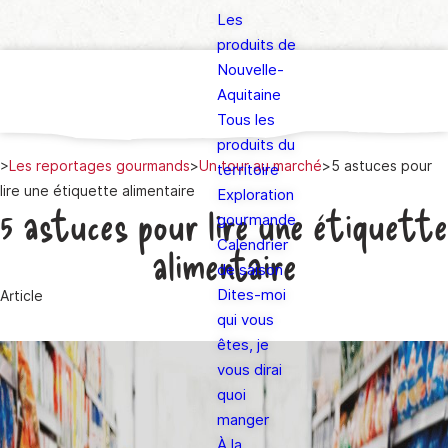
Les
produits de
Nouvelle-
Aquitaine
Tous les
produits du
>
Les reportages gourmands
>
Un tour au marché
>
5 astuces pour
territoire
lire une étiquette alimentaire
Exploration
5 astuces pour lire une étiquette
gourmande
Calendrier
alimentaire
de saison
Dites-moi
Article
qui vous
êtes, je
vous dirai
quoi
manger
À la