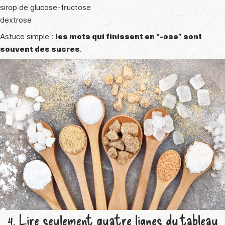
sirop de glucose-fructose
dextrose
Astuce simple :
les mots qui finissent en “-ose” sont
souvent des sucres
.
4. Lire seulement quatre lignes du tableau