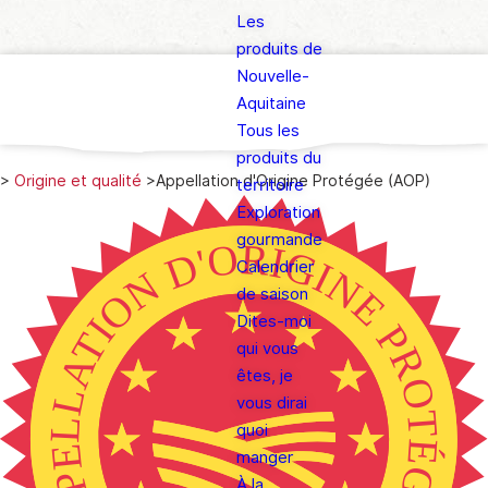
Les
produits de
Nouvelle-
Aquitaine
Tous les
produits du
>
Origine et qualité
>
Appellation d'Origine Protégée (AOP)
territoire
Exploration
gourmande
Calendrier
de saison
Dites-moi
qui vous
êtes, je
vous dirai
quoi
manger
À la