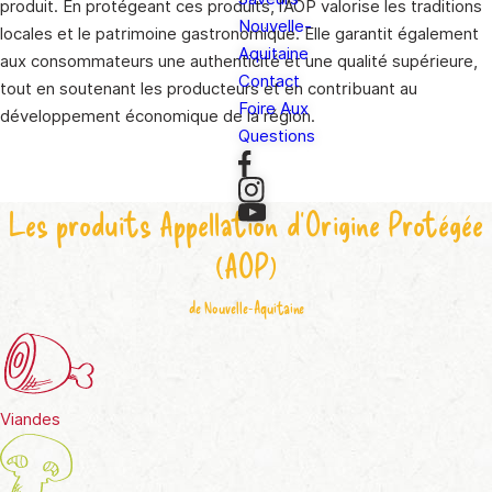
produit. En protégeant ces produits, l’AOP valorise les traditions
Nouvelle-
locales et le patrimoine gastronomique. Elle garantit également
Aquitaine
aux consommateurs une authenticité et une qualité supérieure,
Contact
tout en soutenant les producteurs et en contribuant au
Foire Aux
développement économique de la région.
Questions
En savoir plus
Les produits Appellation d'Origine Protégée
(AOP)
de Nouvelle-Aquitaine
Viandes