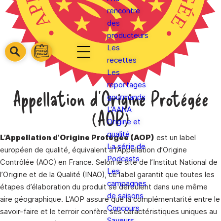
rencontre
des
producteurs
Les
barre
barre
recettes
barre
1
2
Les
3
reportages
Appellation d'Origine Protégée
gourmands
L’AANA
(AOP)
Origine et
qualité
L’Appellation d’Origine Protégée (AOP)
est un label
La série de
européen de qualité, équivalent à l’Appellation d’Origine
Podcasts
Contrôlée (AOC) en France. Selon le site de l’Institut National de
Les
l’Origine et de la Qualité (INAO), ce label garantit que toutes les
campagnes
étapes d’élaboration du produit se déroulent dans une même
de saisons
aire géographique. L’AOP assure que la complémentarité entre le
Concours
savoir-faire et le terroir confère ses caractéristiques uniques au
Saveurs