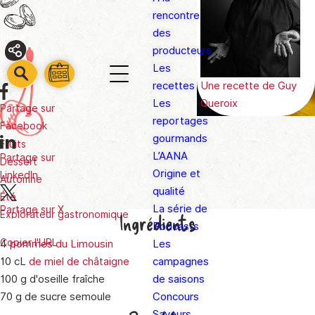
rencontre
des
Prix
€
producteurs
Les
barre
Partager
barre
Une recette de
Guy
recettes
barre
1
2
Queroix
Les
3
Partage sur
reportages
Facebook
gourmands
Fruits
L’AANA
Partage sur
Dessert
Origine et
LinkedIn
Automne
qualité
Été
La série de
Partage sur X
Explorateur gastronomique
Ingrédients
Podcasts
Copier l'URL
4
pommes du Limousin
Les
10 cL
de miel de châtaigne
campagnes
100 g d'oseille fraîche
de saisons
70 g de sucre semoule
Concours
Saveurs