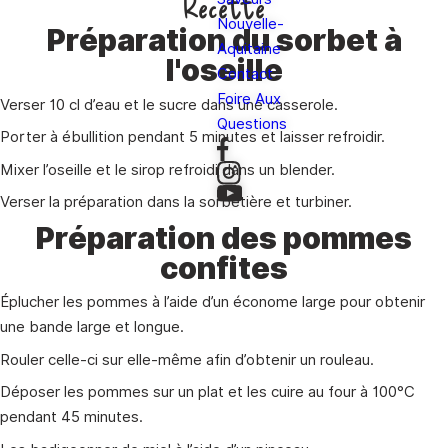
Recette
Nouvelle-
Préparation du sorbet à
Aquitaine
l'oseille
Contact
Foire Aux
Verser 10 cl d’eau et le sucre dans une casserole.
Questions
Porter à ébullition pendant 5 minutes et laisser refroidir.
Mixer l’oseille et le sirop refroidi dans un blender.
Verser la préparation dans la sorbetière et turbiner.
Préparation des pommes
confites
Éplucher les pommes à l’aide d’un économe large pour obtenir
une bande large et longue.
Rouler celle-ci sur elle-même afin d’obtenir un rouleau.
Déposer les pommes sur un plat et les cuire au four à 100°C
pendant 45 minutes.