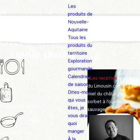
Les
Pommes du Limousin
produits de
Nouvelle-
confites au miel du
Aquitaine
châtaignier, sorbet à
Tous les
produits du
l’oseille sauvage
territoire
Exploration
gourmande
Calendrier
>
Les recettes
>
Pommes
Pour
4
de saison
du Limousin confites au
Dites-moi
miel du châtaignier,
qui vous
sorbet à l’oseille
Préparation
30 min
êtes, je
sauvage
vous dirai
quoi
manger
Cuisson
45 min
À la