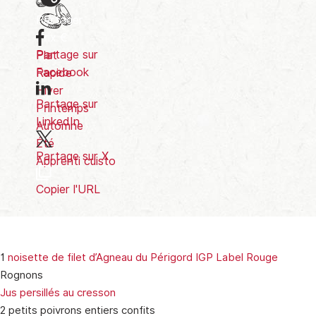
Partager
Prix
€
Partage sur
Plat
Facebook
Rapide
Hiver
Partage sur
Printemps
LinkedIn
Automne
Été
Partage sur X
Apprenti cuisto
Copier l'URL
1
noisette de filet d’Agneau du Périgord IGP Label Rouge
Rognons
Jus persillés au cresson
2 petits poivrons entiers confits