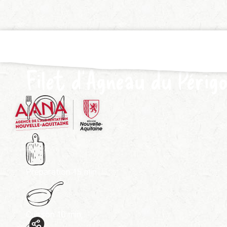
Filet d’Agneau du Périg
Pour
2
Préparation
15 min
Cuisson
10 min