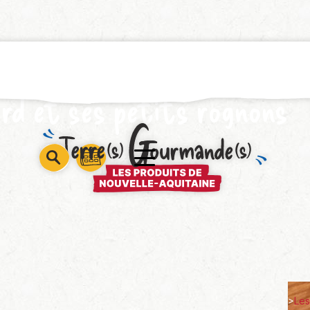
ord et ses petits rognons
barre
barre
barre
1
2
3
>
Les