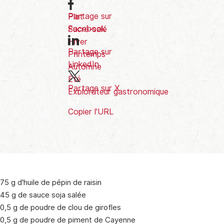
Prix
€€
Partage sur
Plat
Facebook
Sucré-salé
Hiver
Partage sur
Printemps
LinkedIn
Automne
Été
Partage sur X
Explorateur gastronomique
Copier l'URL
75 g d'huile de pépin de raisin
45 g de sauce soja salée
0,5 g de poudre de clou de girofles
0,5 g de poudre de piment de Cayenne