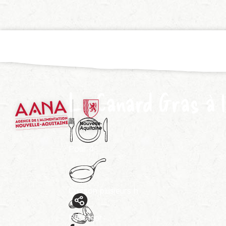
Le Canard Gras à 
Pour
4
Cuisson
plusieurs h
Partager