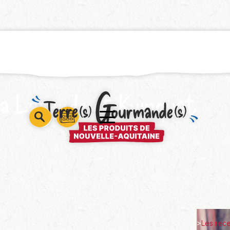
la Lavande et Kumquat
barre
barre
barre
1
2
3
>
Les rec