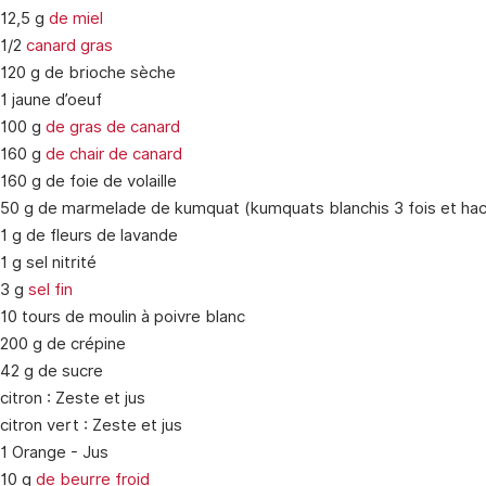
12,5 g
de miel
1/2
canard gras
120 g de brioche sèche
1 jaune d’oeuf
100 g
de gras de canard
160 g
de chair de canard
160 g de foie de volaille
50 g de marmelade de kumquat (kumquats blanchis 3 fois et ha
1 g de fleurs de lavande
1 g sel nitrité
3 g
sel fin
10 tours de moulin à poivre blanc
200 g de crépine
42 g de sucre
citron : Zeste et jus
citron vert : Zeste et jus
1 Orange - Jus
10 g
de beurre froid