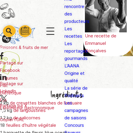
rencontre
des
producteurs
Prix
€
Les
barre
barre
Une recette de
recettes
barre
1
2
Emmanuel
Les
3
Poissons & fruits de mer
Partager
Gonçalves
reportages
gourmands
Partage sur
L’AANA
Facebook
Origine et
Légumes
qualité
Partage sur
Plat
La série de
Ingrédients
LinkedIn
Diététique
Podcasts
Été
2 kg
de crevettes blanches de l’estuaire
Les
Partage sur X
Explorateur gastronomique
1,5 kg
de langoustines
campagnes
1,2 kg
de salicornes
de saisons
Copier l'URL
18
feuilles d’huître végétale
Concours
1 barquette de fleurs blue ocean
Saveurs