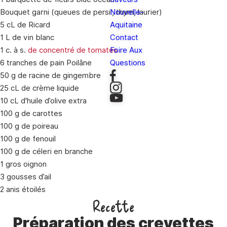
Bouquet garni (queues de persil, thym, laurier)
Nouvelle-
5 cL de Ricard
Aquitaine
1 L de vin blanc
Contact
1 c. à s.
de concentré de tomates
Foire Aux
6 tranches de pain Poilâne
Questions
50 g de racine de gingembre
25 cL de crème liquide
10 cL d'huile d’olive extra
100 g de carottes
100 g de poireau
100 g de fenouil
100 g de céleri en branche
1 gros oignon
3 gousses d’ail
2 anis étoilés
Recette
Préparation des crevettes